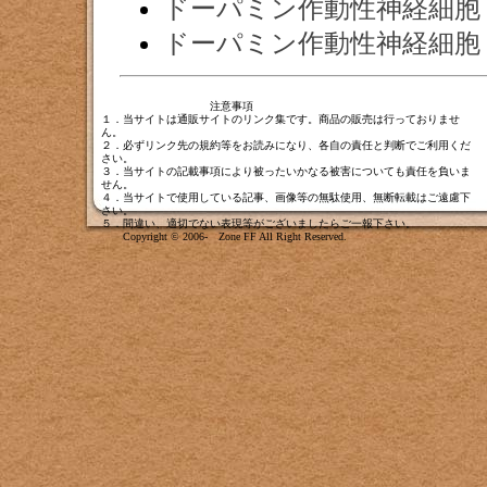
ドーパミン作動性神経細胞
ドーパミン作動性神経細胞
注意事項
１．当サイトは通販サイトのリンク集です。商品の販売は行っておりませ
ん。
２．必ずリンク先の規約等をお読みになり、各自の責任と判断でご利用くだ
さい。
３．当サイトの記載事項により被ったいかなる被害についても責任を負いま
せん。
４．当サイトで使用している記事、画像等の無駄使用、無断転載はご遠慮下
さい。
５．間違い、適切でない表現等がございましたら
ご一報下さい
。
Copyright © 2006- Zone FF All Right Reserved.