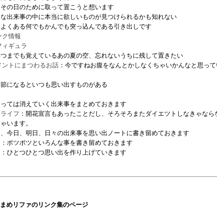
：その日のために取って置こうと想います
んな出来事の中に本当に欲しいものが見つけられるかも知れない
：よくある何でもかんでも突っ込んである引き出しです
ーク情報
フィギュラ
いつまでも覚えているあの夏の空、忘れないうちに残して置きたい
メントにまつわるお話
：今ですねお腹をなんとかしなくちゃいかんなと思って
季節になるといつも思い出すものがある
こっては消えていく出来事をまとめておきます
・ライフ
：開花宣言もあったことだし、そろそろまたダイエツトしなきゃなら
ちゃいます。
日、今日、明日、日々の出来事を思い出ノートに書き留めておきます
道
：ポツポツといろんな事を書き留めておきます
ー
：ひとつひとつ思い出を作り上げていきます
まめリファのリンク集のページ