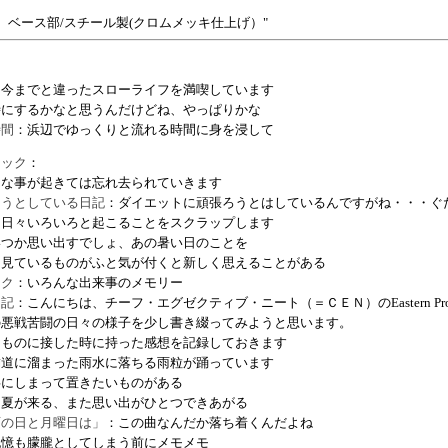
、ベース部/スチール製(クロムメッキ仕上げ）
：今までと違ったスローライフを満喫しています
時にするかなと思うんだけどね、やっぱりかな
時間
：浜辺でゆっくりと流れる時間に身を浸して
ラック
：
んな事が起きては忘れ去られていきます
ろうとしている日記
：ダイエットに頑張ろうとはしているんですがね・・・ぐ
：日々いろいろと起こることをスクラップします
いつか思い出すでしょ、あの暑い日のことを
も見ているものがふと気が付くと新しく思えることがある
ック
：いろんな出来事のメモリー
日記
：こんにちは、チーフ・エグゼクティブ・ニート（＝ＣＥＮ）のEastern Pr
の悪戦苦闘の日々の様子を少し書き綴ってみようと思います。
なものに接した時に持った感想を記録しておきます
舗道に溜まった雨水に落ちる雨粒が踊っています
事にしまって置きたいものがある
あ夏が来る、また思い出がひとつできあがる
雨の日と月曜日は」
：この曲なんだか落ち着くんだよね
記憶も朦朧としてしまう前にメモメモ