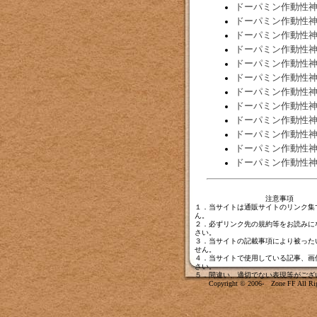
ドーパミン作動性
ドーパミン作動性
ドーパミン作動性
ドーパミン作動性
ドーパミン作動性
ドーパミン作動性
ドーパミン作動性
ドーパミン作動性
ドーパミン作動性
ドーパミン作動性
ドーパミン作動性
ドーパミン作動性
注意事項
１．当サイトは通販サイトのリンク集
ん。
２．必ずリンク先の規約等をお読みに
さい。
３．当サイトの記載事項により被った
せん。
４．当サイトで使用している記事、画
さい。
５．間違い、適切でない表現等がござ
Copyright © 2006- Zone FF All Rig