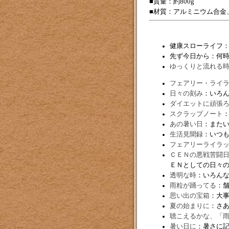
■質量：約800g
■材質：アルミニウム合金
健康スローライフ
先ず今日から：何
ゆっくりと流れる
フェアリー・ライ
日々の刻み
：いろ
ダイエットに頑張
スクラップノート
あの暑い日
：また
生活見聞録
：いつ
フェアリーライラ
ＣＥＮの悪戦苦闘
ＥＮとしての日々
透明な時
：いろん
雨粒が踊ってる
：
思い出の宝箱
：大
夏の始まりに
：さ
聴こえるかな、「
暑い日に
：暑さに