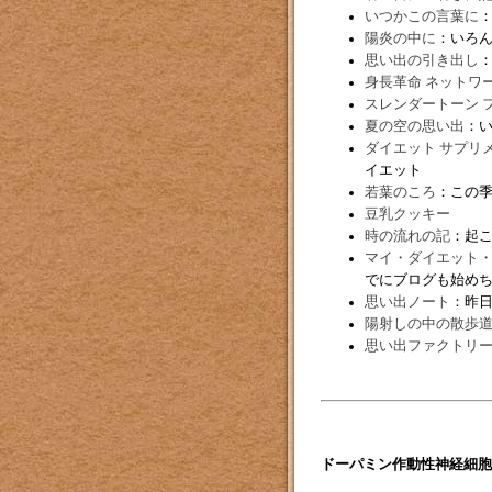
いつかこの言葉に
陽炎の中に
：いろ
思い出の引き出し
身長革命 ネットワ
スレンダートーン 
夏の空の思い出
：
ダイエット サプリ
イエット
若葉のころ
：この
豆乳クッキー
時の流れの記
：起
マイ・ダイエット
でにブログも始め
思い出ノート
：昨
陽射しの中の散歩
思い出ファクトリ
ドーパミン作動性神経細胞