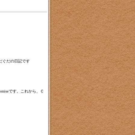
だぐだの日記です
omiseです。これから、Ｃ