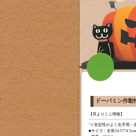
ドーパミン作動
【耳よりミニ情報】
☆安定性がよく右手用・
■サイズ：全長54.5?74.5c