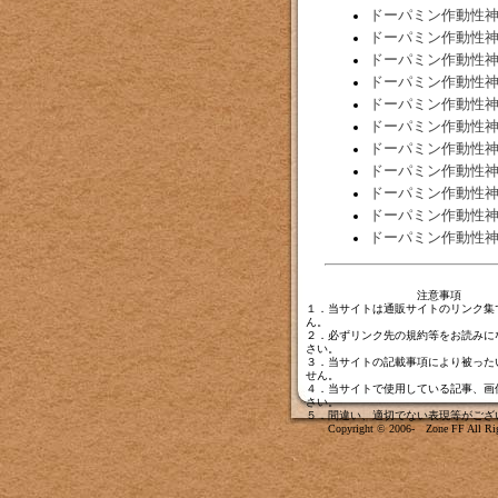
ドーパミン作動性
ドーパミン作動性
ドーパミン作動性
ドーパミン作動性
ドーパミン作動性
ドーパミン作動性
ドーパミン作動性
ドーパミン作動性
ドーパミン作動性
ドーパミン作動性
ドーパミン作動性
注意事項
１．当サイトは通販サイトのリンク集
ん。
２．必ずリンク先の規約等をお読みに
さい。
３．当サイトの記載事項により被った
せん。
４．当サイトで使用している記事、画
さい。
５．間違い、適切でない表現等がござ
Copyright © 2006- Zone FF All Rig