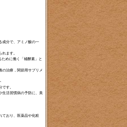
る成分で、アミノ酸の一
られます。
るために働く「補酵素」と
痛の治療，関節用サプリメ
ト
分です。
や生活習慣病の予防に、美
。
れており、医薬品や化粧