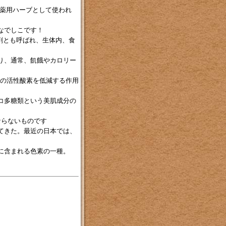
は薬用ハーブとして使われ
なでしこです！
酸化剤とも呼ばれ、生体内、食
り、通常、飢餓やカロリー
肝臓の活性酸素を低減する作用
コ多糖類という美肌成分の
ならないものです
てきた。最近の日本では、
に含まれる色素の一種。