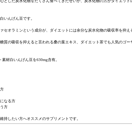
心とした炭水化物をたくさん食べてきたせいか、炭水化物の方がダイエット
白いんげん豆です。
ァセオラミンという成分が、ダイエットには余分な炭水化物の吸収率を抑え
糖質の吸収を抑えると言われる桑の葉エキス、ダイエット茶でも人気のゴー
素材白いんげん豆を630mg含有。
方
になる方
う方
維持したい方へオススメのサプリメントです。