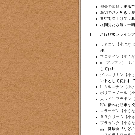
都会の喧騒
：まる
海辺のざわめき：
青空を見上げて：
垣間見た永遠：一
【 お取り扱いラインア
ラミニン【小さな
種。
プロテイン【小さ
α（アルファ）-リ
して作用
グルコサミン【小
ントとして使われ
L-カルニチン【小
ポリフェノール【
大豆イソフラボン
容に優れた効果を
コラーゲン【小さ
ＢＢクリーム【小
プラセンタ【小さ
品、健康食品など
レスベラトロール