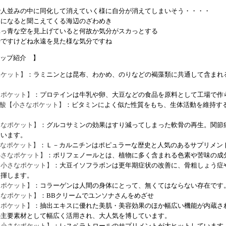
で人並みの中に同化して消えていく様に自分が消えてしまいそう・・・・
夏になると聞こえてくる海辺のざわめき
真っ青な空を見上げていると何故か気分がスカっとする
瞬ですけどね永遠を見た様な気分ですね
ップ紹介 】
ポケット】
：ラミニンとは昆布、わかめ、のりなどの褐藻類に共通して含まれ
なポケット】
：プロテインは牛乳や卵、大豆などの食品を原料として工場で作
ポ酸【小さなポケット】
：ビタミンによく似た性質をもち、生体活動を維持す
さなポケット】
：グルコサミンの効果はすり減ってしまった軟骨の再生。関節
ています。
さなポケット】
：Ｌ－カルニチンはポピュラーな歴史と人気のあるサプリメン
小さなポケット】
：ポリフェノールとは、植物に多く含まれる色素や苦味の成
【小さなポケット】
：大豆イソフラボンは更年期症状の改善に、骨粗しょう症
発揮します。
なポケット】
：コラーゲンは人間の身体にとって、無くてはならない存在です
さなポケット】
：BBクリームでユンソナさんをめざせ
なポケット】
：抽出エキスに優れた美肌・美容効果のほか幅広い機能が内蔵さ
の主要素材として幅広く活用され、大人気を博しています。
【小さなポケット】
：レスベラトロールのサプリメントが大ヒットしています