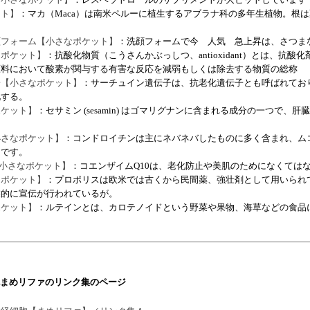
ット】
：マカ（Maca）は南米ペルーに植生するアブラナ科の多年生植物。根
顔フォーム【小さなポケット】
：洗顔フォームで今 人気 急上昇は、さつま
なポケット】
：抗酸化物質（こうさんかぶっしつ、antioxidant）とは、抗
原料において酸素が関与する有害な反応を減弱もしくは除去する物質の総称
子【小さなポケット】
：サーチュイン遺伝子は、抗老化遺伝子とも呼ばれてお
化する。
ポケット】
：セサミン (sesamin) はゴマリグナンに含まれる成分の一つで、
小さなポケット】
：コンドロイチンは主にネバネバしたものに多く含まれ、ム
間です。
【小さなポケット】
：コエンザイムQ10は、老化防止や美肌のためになくては
なポケット】
：プロポリスは欧米では古くから民間薬、強壮剤として用いられ
業的に宣伝が行われているが。
ポケット】
：ルテインとは、カロテノイドという野菜や果物、海草などの食品
まめリファのリンク集のページ