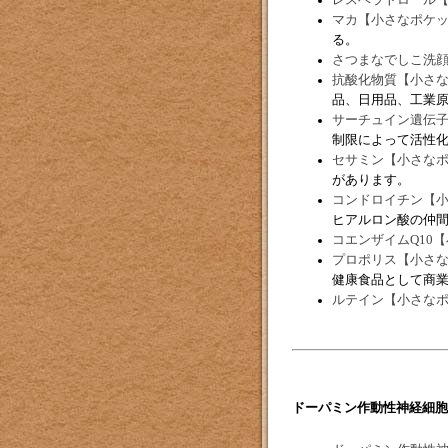
マカ【小さなポケ
る。
さつまなでしこ洗
抗酸化物質【小さ
品、日用品、工業
サーチュイン遺伝
制限によって活性
セサミン【小さな
があります。
コンドロイチン【
ヒアルロン酸の仲
コエンザイムQ10
プロポリス【小さ
健康食品として商
ルテイン【小さな
ドーパミン作動性神経細胞